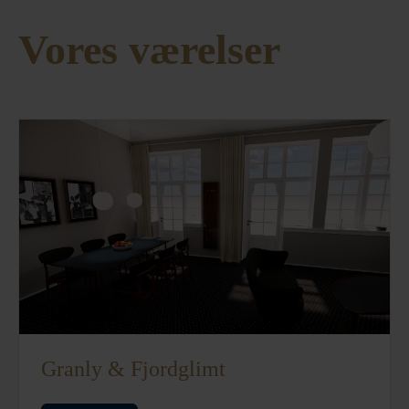
Vores værelser
Granly & Fjordglimt