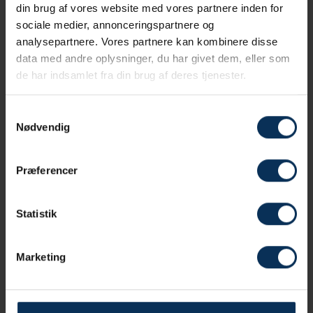
din brug af vores website med vores partnere inden for
sociale medier, annonceringspartnere og
analysepartnere. Vores partnere kan kombinere disse
data med andre oplysninger, du har givet dem, eller som
Enkeltværelse med udsigt
de har indsamlet fra din brug af deres tjenester.
Læs mere
Samtykkevalg
Nødvendig
Præferencer
Statistik
Marketing