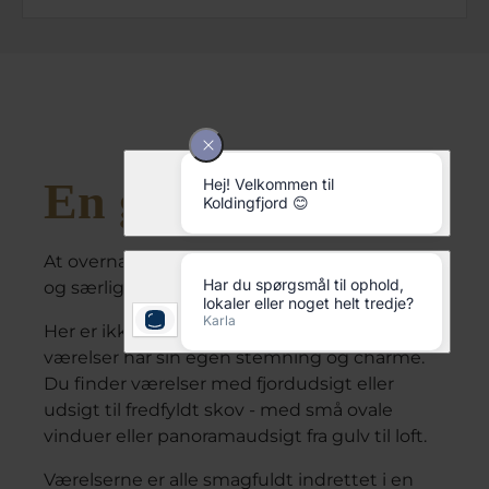
En god nats søvn
At overnatte på Hotel Koldingfjord er en unik
og særlig oplevelse.
Her er ikke to værelser helt ens - alle vores 152
værelser har sin egen stemning og charme.
Du finder værelser med fjordudsigt eller
udsigt til fredfyldt skov - med små ovale
vinduer eller panoramaudsigt fra gulv til loft.
Værelserne er alle smagfuldt indrettet i en