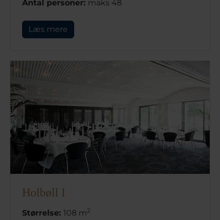
Antal personer:
maks 48
Læs mere
Holbøll I
2
Størrelse:
108 m