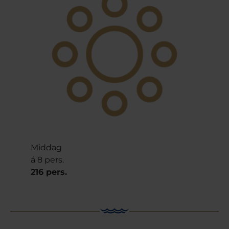
Middag
á 8 pers.
216 pers.