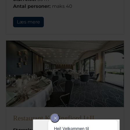
Antal personer:
maks 40
Læs mere
Restaurant Koldingfjord I+II