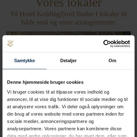
Vores lokaler
På Hotel Koldingfjord finder I lokaler til
både små og store arrangementer
Samtykke
Detaljer
Om
Denne hjemmeside bruger cookies
Vi bruger cookies til at tilpasse vores indhold og
annoncer, til at vise dig funktioner til sociale medier og til
at analysere vores trafik. Vi deler også oplysninger om
Magnoliesalen
din brug af vores website med vores partnere inden for
sociale medier, annonceringspartnere og
2
Størrelse:
266 m
analysepartnere. Vores partnere kan kombinere disse
Antal personer:
maks 216
data med andre oplysninger, du har givet dem, eller som