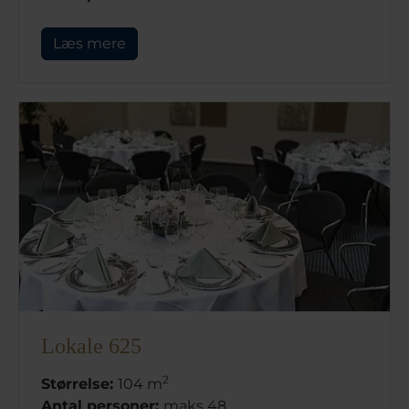
Læs mere
Lokale 625
2
Størrelse:
104 m
Antal personer:
maks 48