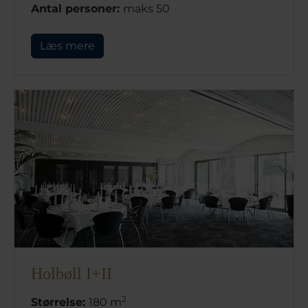
Antal personer:
maks 50
Læs mere
Holbøll I+II
2
Størrelse:
180 m