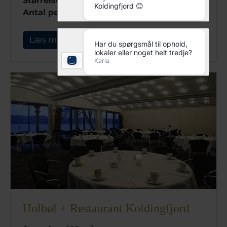
Størrelse:
134 m2
Antal personer:
maks 80
Læs mere
Holbøl + Restaurant Koldingfjord
2