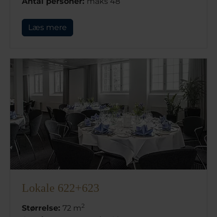
Antal personer:
maks 48
Læs mere
Lokale 622+623
2
Størrelse:
72 m