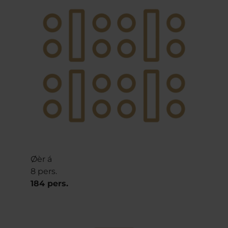
Øèr á
8 pers.
184 pers.