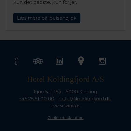
Kun det bedste. Kun for jer.
Læs mere på louisehøj.dk
Hotel Koldingfjord A/S
Fjordvej 154 - 6000 Kolding
+45 75 51 00 00
-
hotel@koldingfjord.dk
CVR nr 12101899
Cookie deklaration