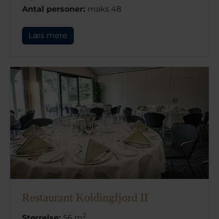
Antal personer:
maks 48
Læs mere
Restaurant Koldingfjord II
2
Størrelse:
56 m