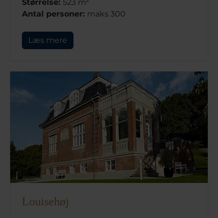
Størrelse:
523 m
Antal personer:
maks 300
Læs mere
Louisehøj