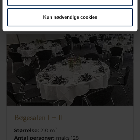
Læs mere
Kun nødvendige cookies
Bøgesalen I + II
2
Størrelse:
210 m
Antal personer:
maks 128