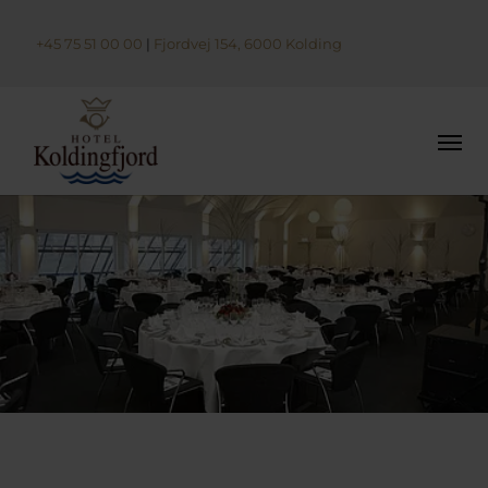
+45 75 51 00 00
|
Fjordvej 154, 6000 Kolding