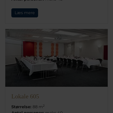
Læs mere
Lokale 605
2
Størrelse:
88 m
Antal personer:
maks 40