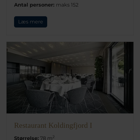
Antal personer:
maks 152
Læs mere
Restaurant Koldingfjord I
2
Størrelse:
78 m