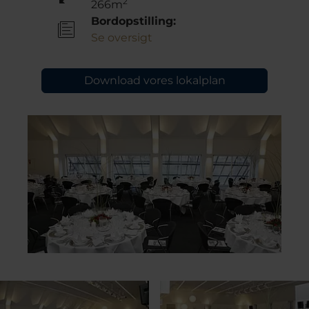
2
266m
Bordopstilling:
Se oversigt
Download vores lokalplan