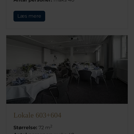
Læs mere
Lokale 603+604
2
Størrelse:
72 m