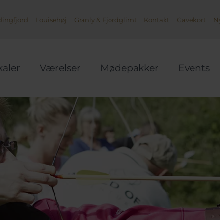
ingfjord
Louisehøj
Granly & Fjordglimt
Kontakt
Gavekort
N
kaler
Værelser
Mødepakker
Events