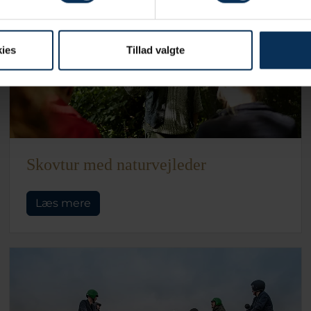
ies
Tillad valgte
Skovtur med naturvejleder
Læs mere