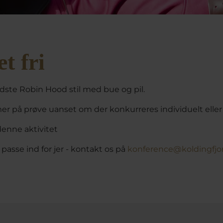
t fri
edste Robin Hood stil med bue og pil.
 på prøve uanset om der konkurreres individuelt eller 
denne aktivitet
asse ind for jer - kontakt os på
konference@koldingfjo