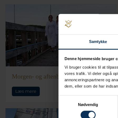
Samtykke
Denne hjemmeside bruger c
Vi bruger cookies til at tilpas
vores trafik. Vi deler også o
Morgen- og aftenbadning
annonceringspartnere og anal
dem, eller som de har indsaml
Læs mere
Samtykkevalg
Nødvendig