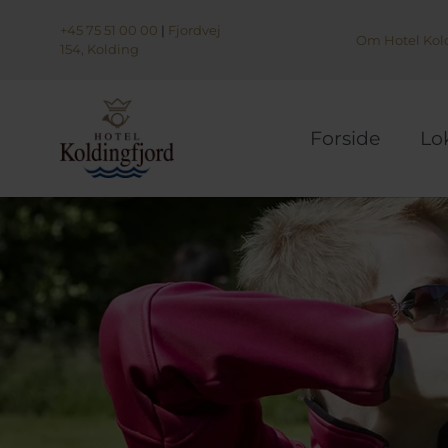
+45 75 51 00 00
|
Fjordvej
Om Hotel Kold
154, Kolding
Forside
Lo