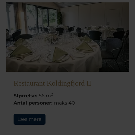
Restaurant Koldingfjord II
2
Størrelse:
56 m
Antal personer:
maks 40
Læs mere