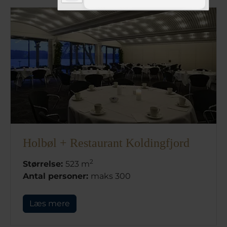
Holbøl + Restaurant Koldingfjord
2
Størrelse:
523 m
Antal personer:
maks 300
Læs mere