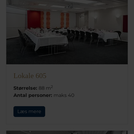
Lokale 605
2
Størrelse:
88 m
Antal personer:
maks 40
Læs mere