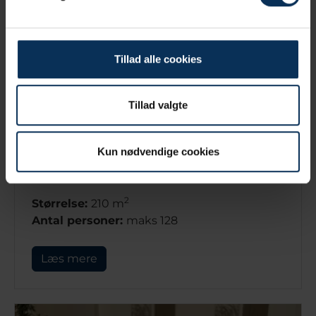
Tillad alle cookies
Tillad valgte
Kun nødvendige cookies
Bøgesalen I + II
2
Størrelse:
210 m
Antal personer:
maks 128
Læs mere