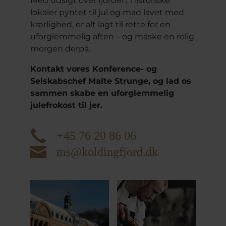
Med udsigt over fjorden, historiske
lokaler pyntet til jul og mad lavet med
kærlighed, er alt lagt til rette for en
uforglemmelig aften – og måske en rolig
morgen derpå.
Kontakt vores Konference- og
Selskabschef Malte Strunge, og lad os
sammen skabe en uforglemmelig
julefrokost til jer.
+45 76 20 86 06
ms@koldingfjord.dk