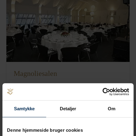
Magnoliesalen
2
Størrelse:
266 m
Antal personer:
maks 216
Samtykke
Detaljer
Om
Læs mere
Denne hjemmeside bruger cookies