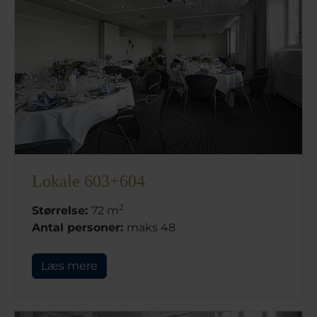
Lokale 603+604
2
Størrelse:
72 m
Antal personer:
maks 48
Læs mere