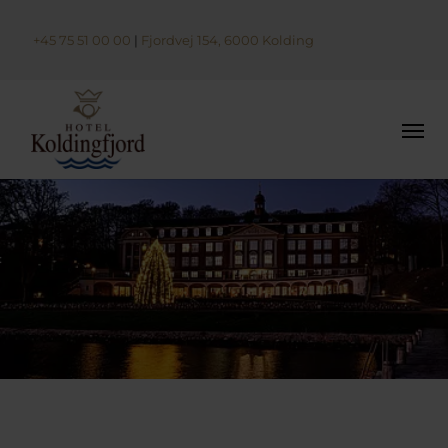
+45 75 51 00 00
|
Fjordvej 154, 6000 Kolding