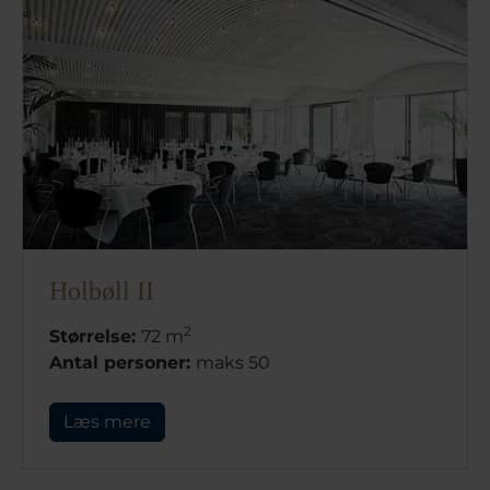
Holbøll II
2
Størrelse:
72 m
Antal personer:
maks 50
Læs mere