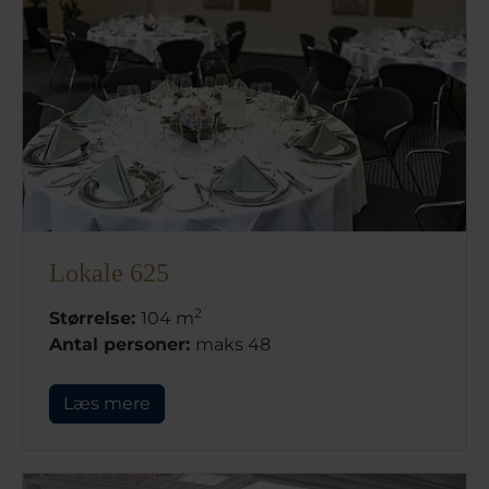
Lokale 625
2
Størrelse:
104 m
Antal personer:
maks 48
Læs mere