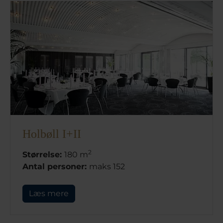
Holbøll I+II
2
Størrelse:
180 m
Antal personer:
maks 152
Læs mere