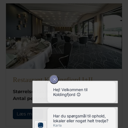
Restaurant Koldingfjord I+II
Størrelse:
134 m2
Antal personer:
maks 80
Læs mere