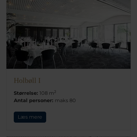
Holbøll I
2
Størrelse:
108 m
Antal personer:
maks 80
Læs mere