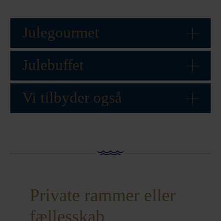
Julegourmet
Julebuffet
Vi tilbyder også
Private rammer eller
fællesskab