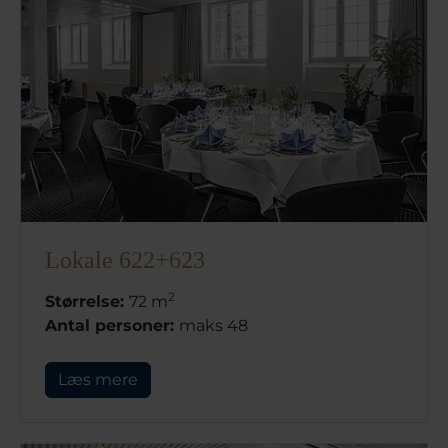
Lokale 622+623
2
Størrelse:
72 m
Antal personer:
maks 48
Læs mere