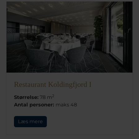
Restaurant Koldingfjord I
2
Størrelse:
78 m
Antal personer:
maks 48
Læs mere