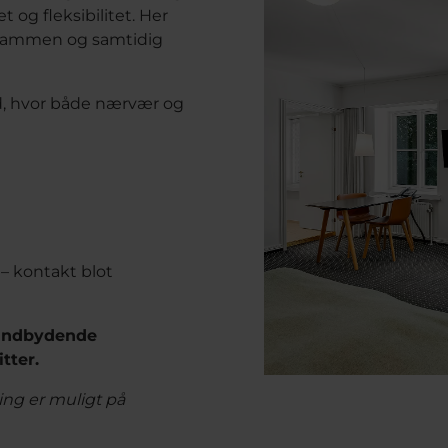
 og fleksibilitet. Her
ære sammen og samtidig
d, hvor både nærvær og
 – kontakt blot
g indbydende
tter.
ning er muligt på