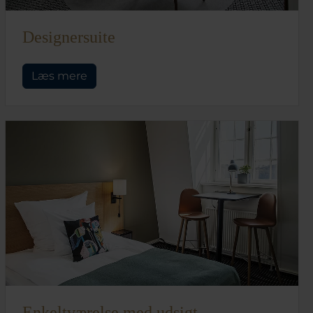
Designersuite
Læs mere
Enkeltværelse med udsigt