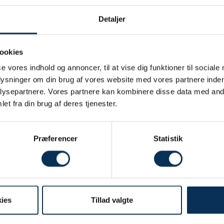
Detaljer
ookies
se vores indhold og annoncer, til at vise dig funktioner til sociale
plysninger om din brug af vores website med vores partnere inden
TV med
Telefon
ysepartnere. Vores partnere kan kombinere disse data med andr
radiokanaler
et fra din brug af deres tjenester.
Præferencer
Statistik
Gratis
Hårtørrer
WiFi
ies
Tillad valgte
Book nu