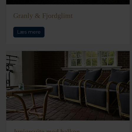
Granly & Fjordglimt
Læs mere
Juniorsuite med balkon