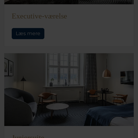
Executive-værelse
Læs mere
Juniorsuite