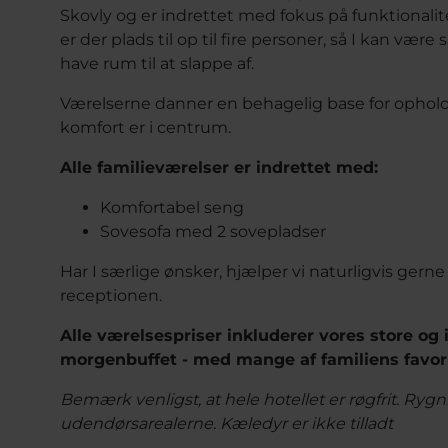
Skovly og er indrettet med fokus på funktionalitet
er der plads til op til fire personer, så I kan v
have rum til at slappe af.
Værelserne danner en behagelig base for ophol
komfort er i centrum.
Alle familieværelser er indrettet med:
Komfortabel seng
Sovesofa med 2 sovepladser
Har I særlige ønsker, hjælper vi naturligvis gerne
receptionen.
Alle værelsespriser inkluderer vores store o
morgenbuffet - med mange af familiens favori
Bemærk venligst, at hele hotellet er røgfrit. Ryg
udendørsarealerne. Kæledyr er ikke tilladt