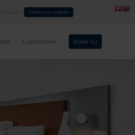
Konferencer & Møder
yhedsbrev
ster
Gastronomi
Book nu