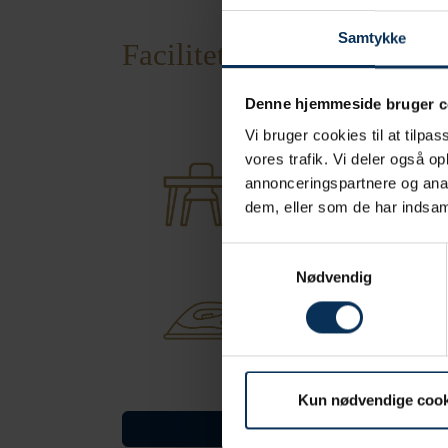
Samtykke
Faciliteter på værelset
Denne hjemmeside bruger c
Vi bruger cookies til at tilpas
vores trafik. Vi deler også o
Komfortabelt
annonceringspartnere og anal
arbejdsbord
dem, eller som de har indsaml
Samtykkevalg
Nødvendig
Strygejern/
strygebræt
Kun nødvendige cook