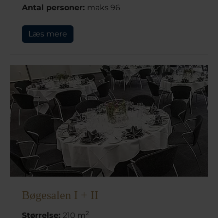
Antal personer:
maks 96
Læs mere
Bøgesalen I + II
2
Størrelse:
210 m