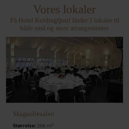
Vores lokaler
På Hotel Koldingfjord finder I lokaler til
både små og store arrangementer
Magnoliesalen
2
Størrelse:
266 m