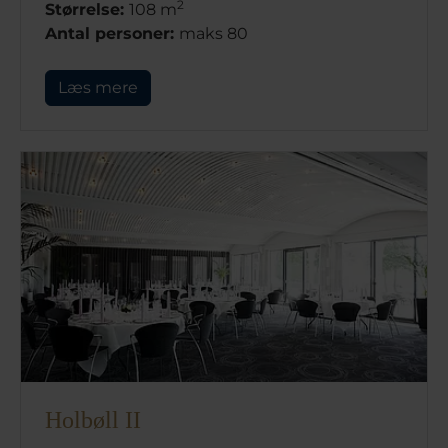
2
Størrelse:
108 m
Antal personer:
maks 80
Læs mere
Holbøll II