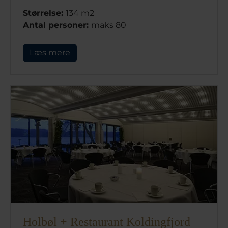
Størrelse:
134 m2
Antal personer:
maks 80
Læs mere
Holbøl + Restaurant Koldingfjord