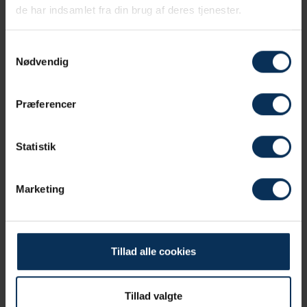
Størrelse:
88 m
de har indsamlet fra din brug af deres tjenester.
Antal personer:
maks 40
Samtykkevalg
Læs mere
Nødvendig
Præferencer
Statistik
Marketing
Tillad alle cookies
Lokale 603+604
Tillad valgte
2