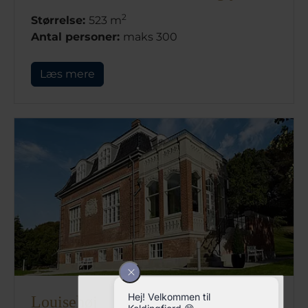
2
Størrelse:
523 m
Antal personer:
maks 300
Læs mere
Louisehøj