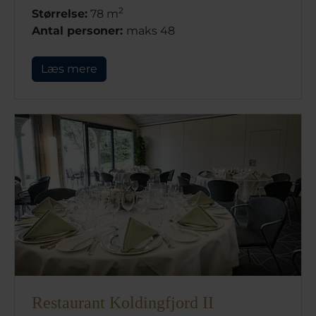
2
Størrelse:
78 m
Antal personer:
maks 48
Læs mere
Restaurant Koldingfjord II