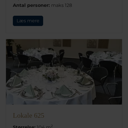
Antal personer:
maks 128
Læs mere
Lokale 625
2
Størrelse:
104 m