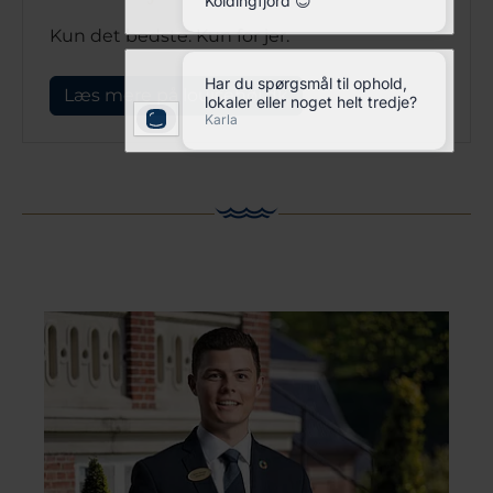
Kun det bedste. Kun for jer.
Læs mere på louisehøj.dk