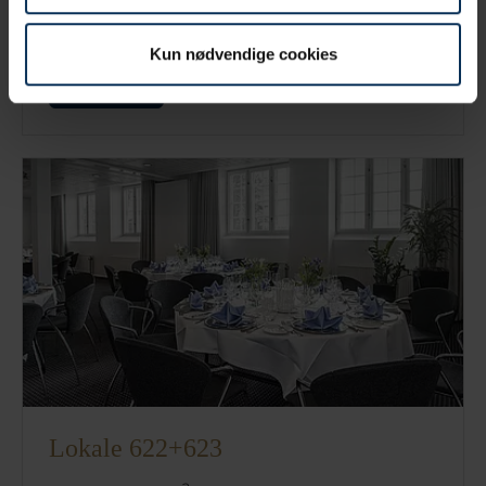
Størrelse:
72 m
Antal personer:
maks 48
Kun nødvendige cookies
Læs mere
Lokale 622+623