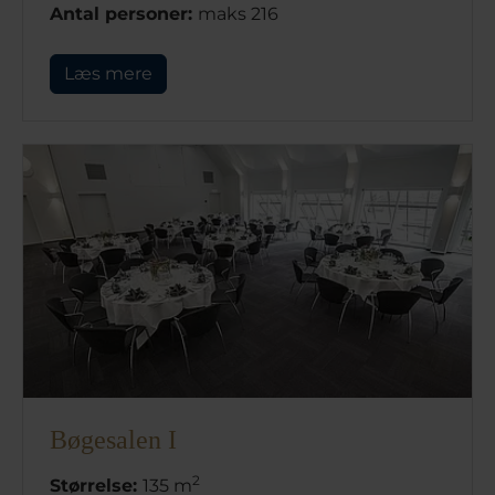
Antal personer:
maks 216
Læs mere
Bøgesalen I
2
Størrelse:
135 m