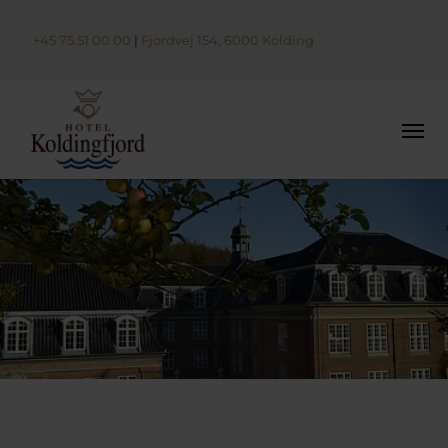
+45 75 51 00 00
|
Fjordvej 154, 6000 Kolding