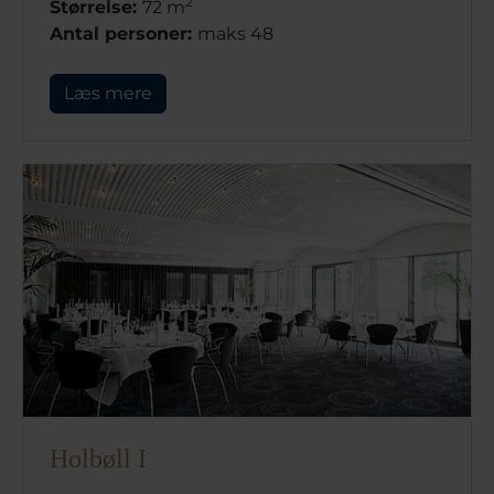
2
Størrelse:
72 m
Antal personer:
maks 48
Læs mere
Holbøll I