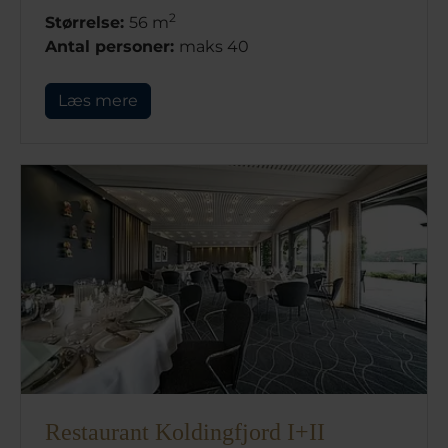
2
Størrelse:
56 m
Antal personer:
maks 40
Læs mere
Restaurant Koldingfjord I+II