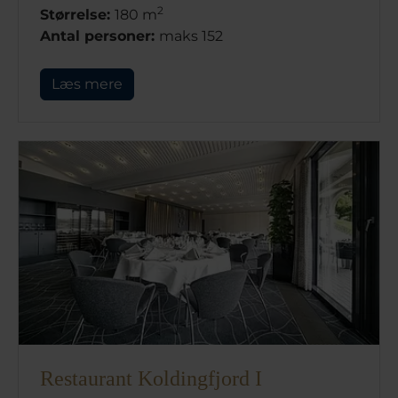
2
Størrelse:
180 m
Antal personer:
maks 152
Læs mere
Restaurant Koldingfjord I