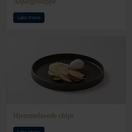
Aspargessuppe
Læs mere
Hjemmelavede chips
Læs mere