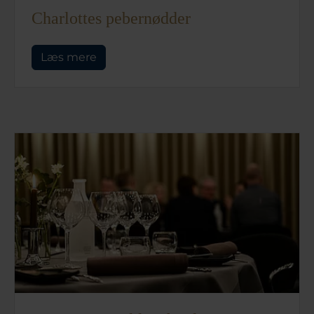
Charlottes pebernødder
Læs mere