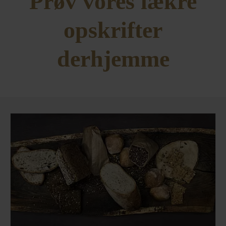
Prøv vores lækre
opskrifter
derhjemme