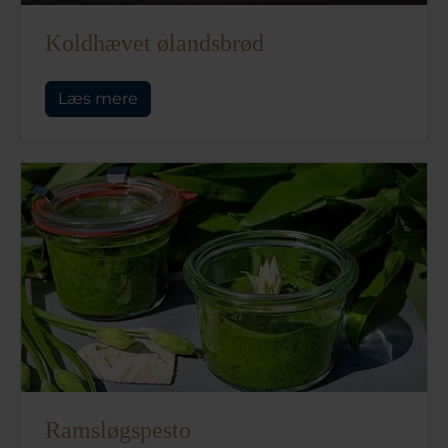
Koldhævet ølandsbrød
Læs mere
Ramsløgspesto