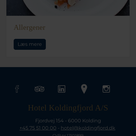
Allergener
Læs mere
Hotel Koldingfjord A/S
Fjordvej 154 - 6000 Kolding
+45 75 51 00 00
-
hotel@koldingfjord.dk
CVR nr 12101899