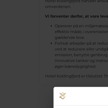
Hotel Koldingfjord handler ansvarl
omverdenen.
Vi forventer derfor, at vore lev
Opererer på en miljømæssig
effektiv måde, i overenss
gældende love.
Fortsat arbejder på at redu
ved at reducere eller undgå
emission, benytte genbru
innovative tanker og metod
øger bæredygtighed.
Hotel Koldingfjord er tilsluttet
Th