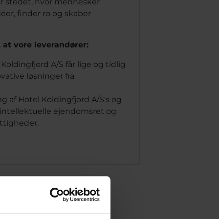
er stedet, hvor mennesker
éer, finder ro og skaber
, at vore leverandører:
 Koldingfjord A/S får lige og tidlig
vative løsninger fra
ing af Hotel Koldingfjord A/S's og
intellektuelle ejendomsret og
ttigheder.