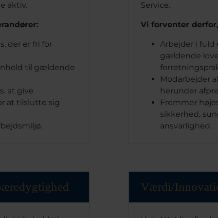
 aktiv.
Service.
erandører:
Vi forventer derfor
 der er fri for
Arbejder i fu
gældende love,
enhold til gældende
forretningsprak
Modarbejder al
s. at give
herunder afpre
at tilslutte sig
Fremmer højes
sikkerhed, sun
rbejdsmiljø.
ansvarlighed.
æredygtighed
Værdi/Innovati