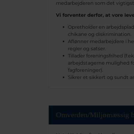
medarbejderen som det vigtigste
Vi forventer derfor, at vore lev
Opretholder en arbejdsplads,
chikane og diskrimination.
Aflønner medarbejdere i h
regler og satser.
Tillader foreningsfrihed (f.ek
arbejdstagerne mulighed for 
fagforeninger).
Sikrer et sikkert og sundt a
Omverden/Miljømæssig b