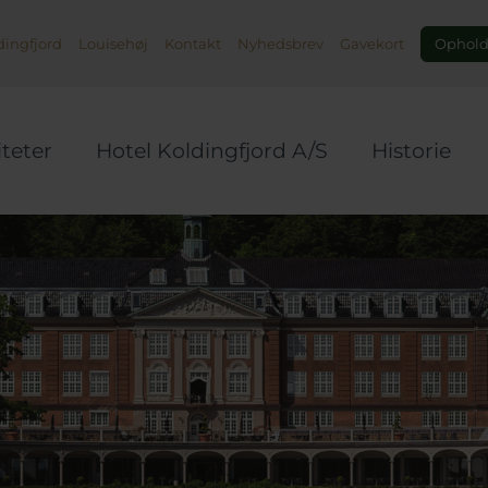
Ophold,
ingfjord
Louisehøj
Kontakt
Nyhedsbrev
Gavekort
iteter
Hotel Koldingfjord A/S
Historie