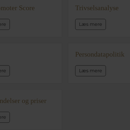
omoter Score
Trivselsanalyse
ere
Læs mere
Persondatapolitik
ere
Læs mere
delser og priser
ere