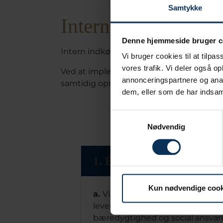
Samtykke
Intern indkøbspolit
Denne hjemmeside bruger c
Intern indkøbspolitik for Hotel Kolding
Vi bruger cookies til at tilpas
vores trafik. Vi deler også o
Ved at implementere disse retningslinjer 
annonceringspartnere og anal
samtidig opretholde en sund økonomi.
dem, eller som de har indsaml
Samtykkevalg
Nødvendig
1. Bæredygtige indkøbsprin
Kun nødvendige cook
a.
Vi prioriterer produkter og tjen
leverandører, der demonstrerer
bæredygtighed og social ansvar