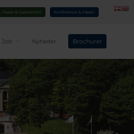
 Fester & Gastronomi
Konferencer & Møder
Job
Nyheder
Brochurer