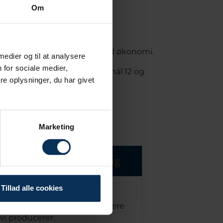
Om
brug og produktion, samt sund økonomi.
 medier og til at analysere
 for sociale medier,
il opnåelsen af FN's verdensmål 12 og
e oplysninger, du har givet
Marketing
affald og ressourceforbrug
Tillad alle cookies
enbrug og genanvendelse af
 er muligt, og søger at reducere
vi producerer.