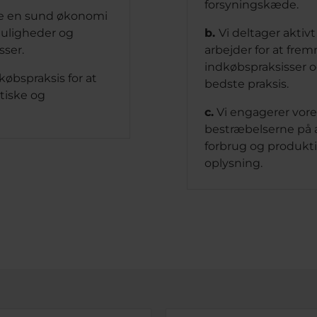
forsyningskæde.
olde en sund økonomi
muligheder og
b.
Vi deltager aktivt
sser.
arbejder for at fr
indkøbspraksisser o
købspraksis for at
bedste praksis.
stiske og
c.
Vi engagerer vore
bestræbelserne på a
forbrug og produk
oplysning.