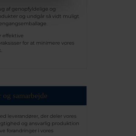
rug af genopfyldelige og
dukter og undgår så vidt muligt
g engangsemballage.
 effektive
raksisser for at minimere vores
.
r og samarbejde
d leverandører, der deler vores
tighed og ansvarlig produktion
ve forandringer i vores