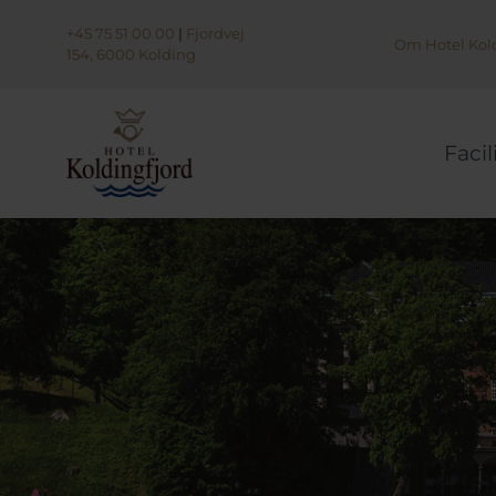
+45 75 51 00 00
|
Fjordvej
Om Hotel Kold
154, 6000 Kolding
Facil