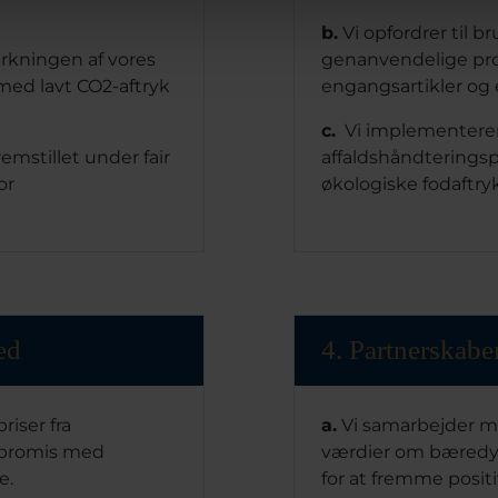
b.
Vi opfordrer til b
irkningen af vores
genanvendelige pro
med lavt CO2-aftryk
engangsartikler o
c.
Vi implementerer
emstillet under fair
affaldshåndteringsp
or
økologiske fodaftryk
ed
4. Partnerskabe
iser fra
a.
Vi samarbejder me
mpromis med
værdier om bæredyg
ce.
for at fremme positi