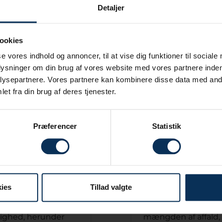
Detaljer
ik for Hotel Koldingfjord
ookies
fjord med fokus på FN's verdensmål 12 om ansvarligt for
se vores indhold og annoncer, til at vise dig funktioner til sociale
plysninger om din brug af vores website med vores partnere inden
for indkøb ønsker Hotel Koldingfjord at bidrage aktivt t
ysepartnere. Vores partnere kan kombinere disse data med andr
et fra din brug af deres tjenester.
Præferencer
Statistik
cipper
2. Reduktion af 
ies
Tillad valgte
ester fra
a.
Vi prioriterer g
 engagement i
materialer, hvor det
lighed, herunder
mængden af affald, 