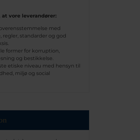
, at vore leverandører:
ld overensstemmelse med
 regler, standarder og god
sis.
le former for korruption,
sning og bestikkelse.
te etiske niveau med hensyn til
dhed, miljø og social
on