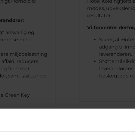
igt i forhold til
Hotel Koldingfjord 
mødes, udveksler id
resultater.
erandører:
Vi forventer derfor
t ansvarlig og
temmelse med
Sikrer, at Hotel
adgang til inno
cere miljøbelastning
leverandøren.
 affald, reducere
Støtter til sikr
g og fremmer
leverandørens 
er, samt støtter og
beslægtede re
e Green Key