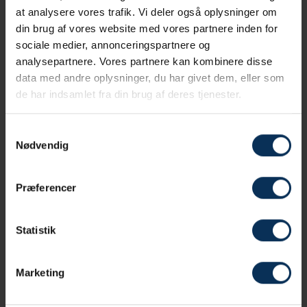
Trivselsanalyse
at analysere vores trafik. Vi deler også oplysninger om
din brug af vores website med vores partnere inden for
sociale medier, annonceringspartnere og
Læs mere
analysepartnere. Vores partnere kan kombinere disse
data med andre oplysninger, du har givet dem, eller som
de har indsamlet fra din brug af deres tjenester.
Årsrapport
Samtykkevalg
Nødvendig
Læs mere
Præferencer
Indkøbspolitik
Statistik
Læs mere
Marketing