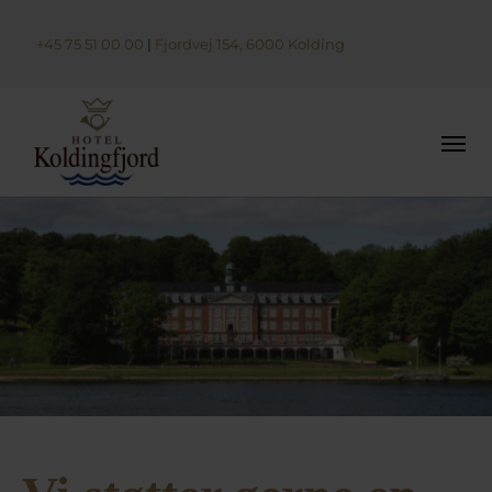
+45 75 51 00 00
|
Fjordvej 154, 6000 Kolding