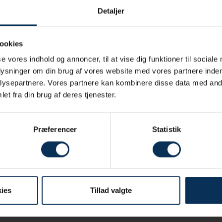
Detaljer
elinger 83,2
generelle arbejdsmarked: 63,1
ookies
geskemaet.
se vores indhold og annoncer, til at vise dig funktioner til sociale
eget tilfredsstillende. Dog er der punkter, som er kriti
plysninger om din brug af vores website med vores partnere inden
ysepartnere. Vores partnere kan kombinere disse data med andr
et fra din brug af deres tjenester.
gsvis, hvor der er mere end 5 respondenter, og det samle
bearbejdes efterfølgende samlet og afdelingsvis.
Præferencer
Statistik
tater kan rettes til adm. direktør Peder J. Madsen.
ies
Tillad valgte