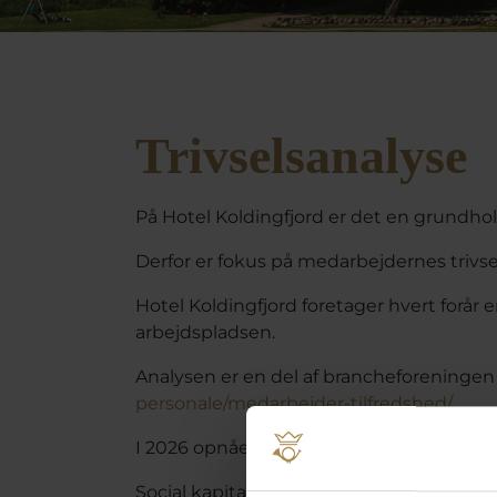
Trivselsanalyse
På Hotel Koldingfjord er det en grundhol
Derfor er fokus på medarbejdernes trivsel
Hotel Koldingfjord foretager hvert forår 
arbejdspladsen.
Analysen er en del af brancheforeninge
personale/medarbejder-tilfredshed/
I 2026 opnåede vi følgende resultater målt
Social kapital for alle hotellets afde