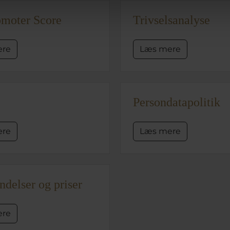
omoter Score
Trivselsanalyse
ere
Læs mere
Persondatapolitik
ere
Læs mere
delser og priser
ere