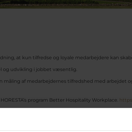
dning, at kun tilfredse og loyale medarbejdere kan skab
 og udvikling i jobbet væsentlig.
en måling af medarbejdernes tilfredshed med arbejdet og 
n HORESTA’s program Better Hospitality Workplace.
https
 på en skala fra 0 til 100:
linger 86,0
generelle arbejdsmarked: 69,0