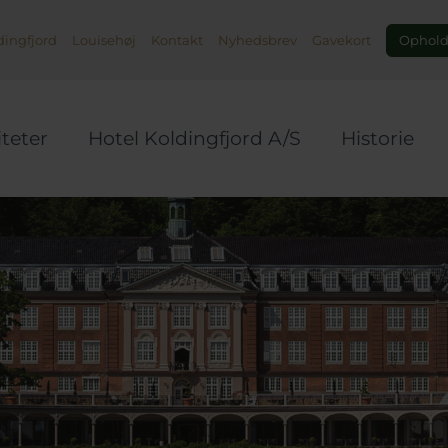
Ophold,
ingfjord
Louisehøj
Kontakt
Nyhedsbrev
Gavekort
iteter
Hotel Koldingfjord A/S
Historie