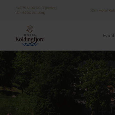
+45 75 51 00 00
|
Fjordvej
Om Hotel Kold
154, 6000 Kolding
Facil