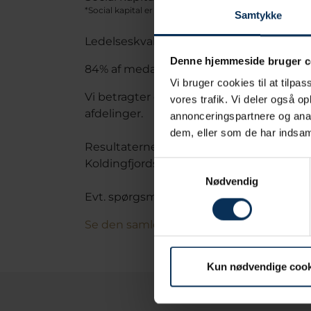
*Social kapital er baseret på tillid og retfærdighed
Samtykke
Ledelseskvalitet for alle hotellets afd
Denne hjemmeside bruger c
84% af medarbejderne svarede på spør
Vi bruger cookies til at tilpas
Vi betragter de opnåede resultater som m
vores trafik. Vi deler også o
afdelinger.
annonceringspartnere og anal
dem, eller som de har indsaml
Resultaterne af analysen udgives afdelin
Koldingfjords hjemmeside. Resultaterne 
Samtykkevalg
Nødvendig
Evt. spørgsmål til analysen og dens resul
Se den samlede trivselsanalyse
Kun nødvendige cook