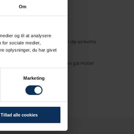
Om
 medier og til at analysere
ske, og det arbejdes der med i de enkelte
 for sociale medier,
e oplysninger, du har givet
de resultat offentliggøres her på Hotel
Marketing
Tillad alle cookies