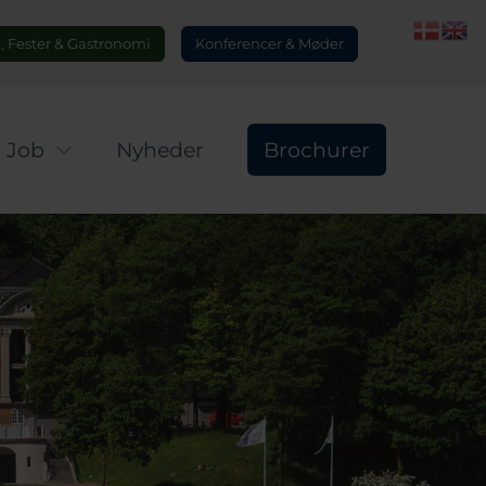
 Fester & Gastronomi
Konferencer & Møder
Job
Nyheder
Brochurer