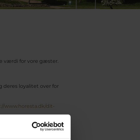
e værdi for vore gæster.
deres loyalitet over for
://www.horesta.dk/dit-